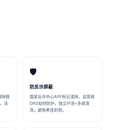
🛡️
防反诈屏蔽
解除微
国家反诈中心APP标记清除，运营商
截。活
DNS劫持防护。独立IP池+多层清
洗，避免牵连封禁。