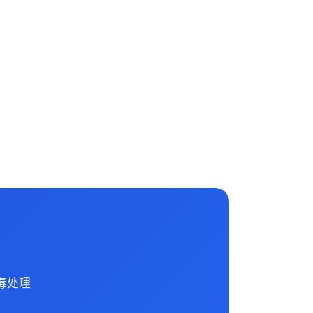
毒处理
。