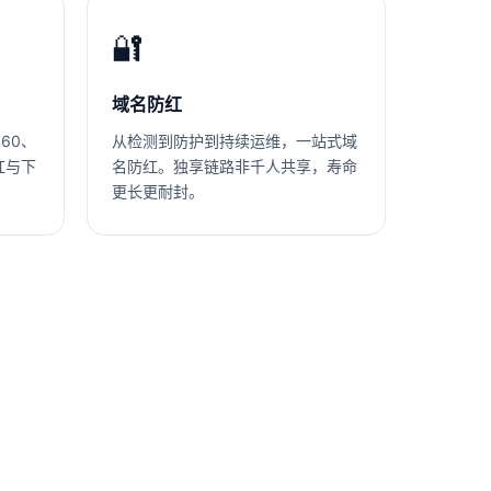
🔐
域名防红
360、
从检测到防护到持续运维，一站式域
红与下
名防红。独享链路非千人共享，寿命
更长更耐封。