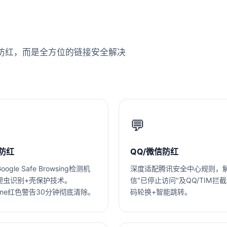
防红，而是全方位的链接安全解决
💬
防红
QQ/微信防红
ogle Safe Browsing检测机
深度适配腾讯安全中心规则，
爬虫识别+壳保护技术。
信"已停止访问"及QQ/TIM拦
ome红色警告30分钟彻底清除。
码轮换+智能跳转。