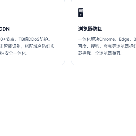
🖥️
CDN
浏览器防红
0+节点，TB级DDoS防护。
一体化解决Chrome、Edge、
攻击智能识别，搭配域名防红实
百度、搜狗、夸克等浏览器标
速+安全一体化。
载拦截。全浏览器兼容。